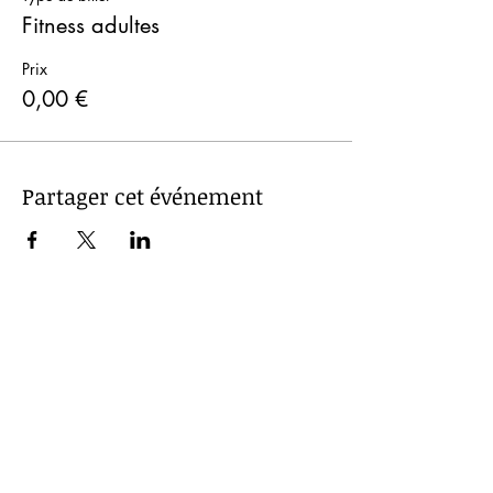
Fitness adultes
Prix
0,00 €
Partager cet événement
STARS Roller Club
En collaboration avec
Mentions légales
CGV