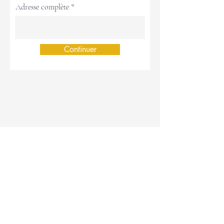
Adresse complète
Continuer
STARS Roller Club
En collaboration avec
Mentions légales
CGV