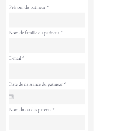
Prénom du patineur
Nom de famille du patineur
E-mail
r
Date de naissance du patineur
*
e
q
u
i
r
Nom du ou des parents
e
d