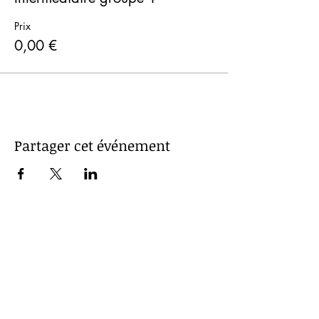
Prix
0,00 €
Partager cet événement
STARS Roller Club
En collaboration avec
Mentions légales