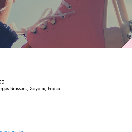
00
orges Brassens, Soyaux, France
utres invités