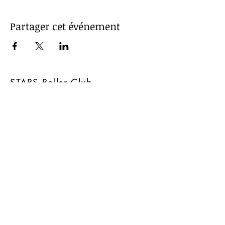
Partager cet événement
STARS Roller Club
En collaboration avec
Mentions légales
CGV
Politique de confidentialité
Contactez-nous
06.72.21.98.74