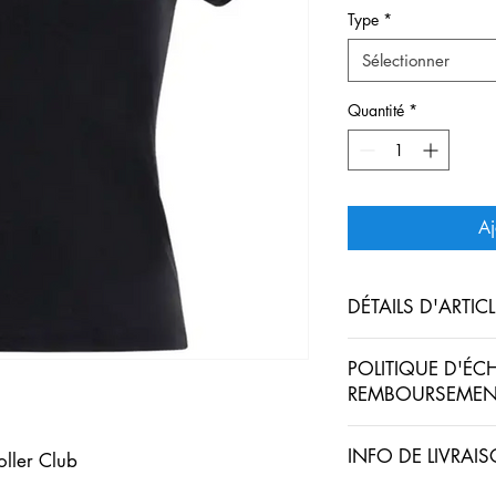
Type
*
Sélectionner
Quantité
*
Aj
DÉTAILS D'ARTICL
Tee-shirt effet coton st
POLITIQUE D'ÉC
REMBOURSEMEN
180 grammes
Politique d'échange e
100 % Polyester
INFO DE LIVRAI
oller Club
visiteurs des conditi
des articles qu'ils ach