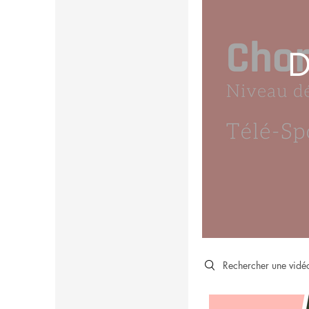
D
Search videos