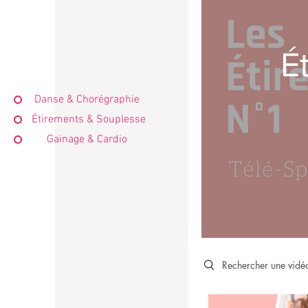
É
Danse & Chorégraphie
Étirements & Souplesse
Gainage & Cardio
Search videos