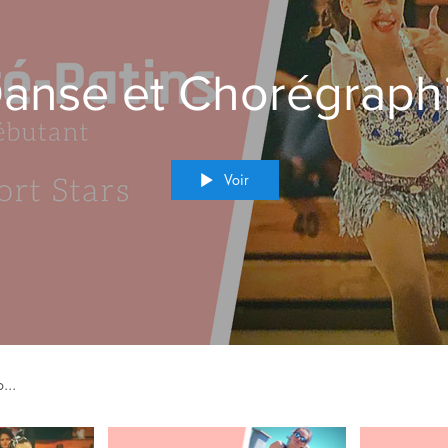
anse et Chorégraph
Voir